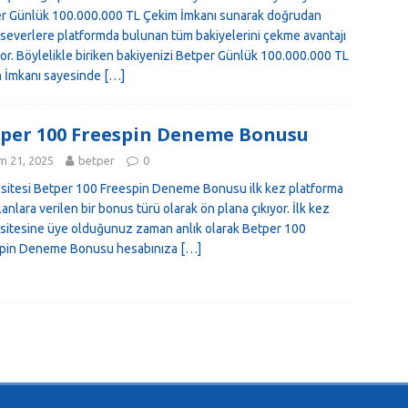
r Günlük 100.000.000 TL Çekim İmkanı sunarak doğrudan
 severlere platformda bulunan tüm bakiyelerini çekme avantajı
yor. Böylelikle biriken bakiyenizi Betper Günlük 100.000.000 TL
 İmkanı sayesinde
[…]
per 100 Freespin Deneme Bonusu
m 21, 2025
betper
0
 sitesi Betper 100 Freespin Deneme Bonusu ilk kez platforma
anlara verilen bir bonus türü olarak ön plana çıkıyor. İlk kez
 sitesine üye olduğunuz zaman anlık olarak Betper 100
pin Deneme Bonusu hesabınıza
[…]