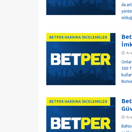
da art
yönte
olduğ
Bet
BETPER HAKKINA İNCELEMELER
İm
Ara
Onlar
500 TL
kulla
Bunun
Bet
BETPER HAKKINA İNCELEMELER
Güv
Ara
Bahisç