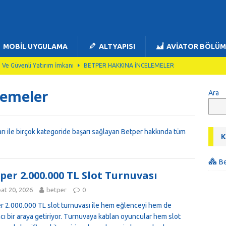
MOBIL UYGULAMA
ALTYAPISI
AVIATOR BÖLÜ
ı Ve Güvenli Yatırım İmkanı
BETPER HAKKINA İNCELEMELER
pto Yatırımlara Kesintisiz İşlem
BETPER HAKKINA İNCELEMELER
lemeler
Ara
di Kartı İle 500 TL Yatırım İmkanı
BETPER HAKKINA
ı ile birçok kategoride başarı sağlayan Betper hakkında tüm
 Adımlı Doğrulama ile Hesap Güvenliği
BETPER HAKKINA
K
Be
000.000 TL Slot Turnuvası
BETPER HAKKINA İNCELEMELER
per 2.000.000 TL Slot Turnuvası
at 20, 2026
betper
0
r 2.000.000 TL slot turnuvası ile hem eğlenceyi hem de
cı bir araya getiriyor. Turnuvaya katılan oyuncular hem slot