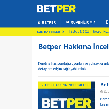
BETPER
GÜVENILIR MI?
[ Şubat 5, 2026 ]
Betper Hızl
SON HABERLER
[ Ocak 16, 2026 ]
Betper Kri
Betper Hakkına İnce
[ Aralık 29, 2025 ]
Betper Kre
İNCELEMELER
Kendine has sunduğu oyunları ve yüksek oranlar
[ Aralık 11, 2025 ]
Betper İki
detaylara erişim sağlayabilirsiniz.
İNCELEMELER
[ Şubat 20, 2026 ]
Betper 2.
Bet
BETPER HAKKINA İNCELEMELER
Şub
Betpe
kazan