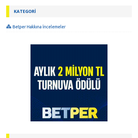
KATEGORI
Betper Hakkına İncelemeler