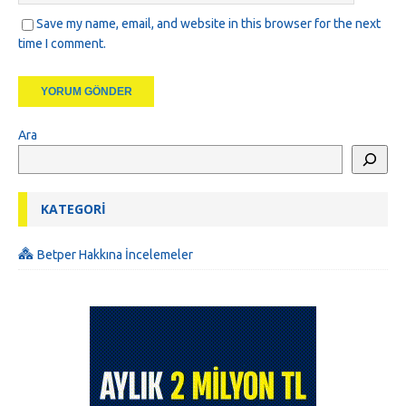
Save my name, email, and website in this browser for the next
time I comment.
Ara
KATEGORI
Betper Hakkına İncelemeler