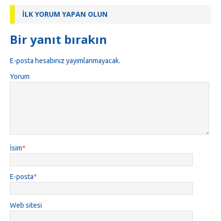
İLK YORUM YAPAN OLUN
Bir yanıt bırakın
E-posta hesabınız yayımlanmayacak.
Yorum
İsim
*
E-posta
*
Web sitesi