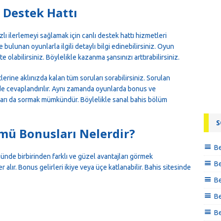
 Destek Hattı
ı ilerlemeyi sağlamak için canlı destek hattı hizmetleri
bulunan oyunlarla ilgili detaylı bilgi edinebilirsiniz. Oyun
 olabilirsiniz. Böylelikle kazanma şansınızı arttırabilirsiniz.
erine aklınızda kalan tüm soruları sorabilirsiniz. Sorulan
ilde cevaplandırılır. Aynı zamanda oyunlarda bonus ve
uları da sormak mümkündür. Böylelikle sanal bahis bölüm
S
mü Bonusları Nelerdir?
Be
münde birbirinden farklı ve güzel avantajları görmek
Be
alır. Bonus gelirleri ikiye veya üçe katlanabilir. Bahis sitesinde
Be
Be
Be