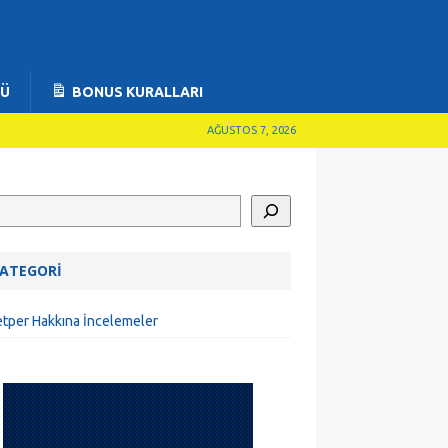
MÜ
BONUS KURALLARI
AĞUSTOS 7, 2026
ATEGORI
tper Hakkına İncelemeler