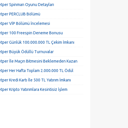
tper Spinman Oyunu Detayları
etper PERCLUB Bölümü
tper VİP Bölümü İncelemesi
etper 100 Freespin Deneme Bonusu
tper Günlük 100.000.000 TL Çekim İmkanı
tper Büyük Ödüllü Turnuvalar
tper İle Maçın Bitmesini Beklemeden Kazan
tper Her Hafta Toplam 2.000.000 TL Ödül
tper Kredi Kartı İle 500 TL Yatırım İmkanı
tper Kripto Yatırımlara Kesintisiz İşlem